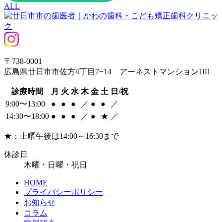
ALL
〒738-0001
広島県廿日市市佐方4丁目7−14 アーネストマンション101
診療時間
月
火
水
木
金
土
日/祝
9:00〜13:00
●
●
●
／
●
●
／
14:30〜18:00
●
●
●
／
●
★
／
★：土曜午後は14:00～16:30まで
休診日
木曜・日曜・祝日
HOME
プライバシーポリシー
お知らせ
コラム