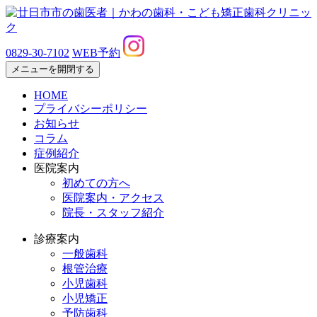
0829-30-7102
WEB予約
メニューを開閉する
HOME
プライバシーポリシー
お知らせ
コラム
症例紹介
医院案内
初めての方へ
医院案内・アクセス
院長・スタッフ紹介
診療案内
一般歯科
根管治療
小児歯科
小児矯正
予防歯科