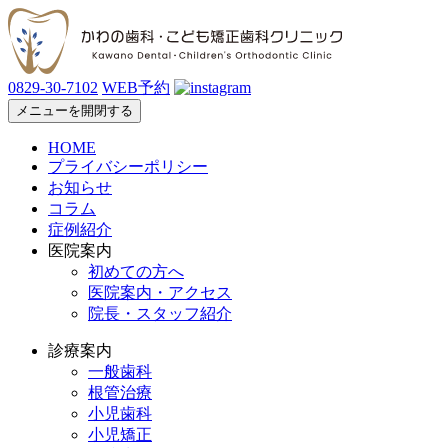
0829-30-7102
WEB予約
メニューを開閉する
HOME
プライバシーポリシー
お知らせ
コラム
症例紹介
医院案内
初めての方へ
医院案内・アクセス
院長・スタッフ紹介
診療案内
一般歯科
根管治療
小児歯科
小児矯正