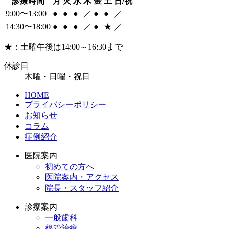
診療時間
月
火
水
木
金
土
日/祝
9:00〜13:00
●
●
●
／
●
●
／
14:30〜18:00
●
●
●
／
●
★
／
★：土曜午後は14:00～16:30まで
休診日
木曜・日曜・祝日
HOME
プライバシーポリシー
お知らせ
コラム
症例紹介
医院案内
初めての方へ
医院案内・アクセス
院長・スタッフ紹介
診療案内
一般歯科
根管治療