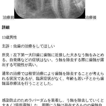
治療前
治療後
詳細
13歳男性
主訴：虫歯の治療をしてほしい
所見：左下第一大臼歯に歯髄に近接した大きなう蝕をみとめ
る。自発痛などの症状はない。う蝕を除去する際に歯髄が露
出する可能性が高い。
通常の治療では根管治療により歯髄を除去することが考えら
れる状況であるが、臨床症状がなく、年齢も若い子とから歯
髄温存療法を行うこととした。
感染防止のためラバーダムを装着し、う蝕を除去していくと
大きく2箇所露髄した。周囲にう蝕は存在するものの歯髄自