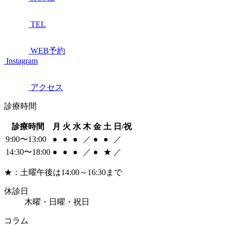
TEL
WEB予約
Instagram
アクセス
診療時間
診療時間
月
火
水
木
金
土
日/祝
9:00〜13:00
●
●
●
／
●
●
／
14:30〜18:00
●
●
●
／
●
★
／
★：土曜午後は14:00～16:30まで
休診日
木曜・日曜・祝日
コラム