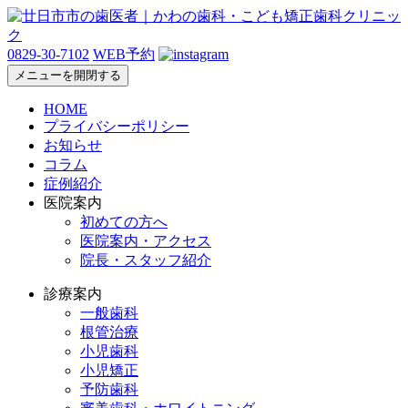
0829-30-7102
WEB予約
メニューを開閉する
HOME
プライバシーポリシー
お知らせ
コラム
症例紹介
医院案内
初めての方へ
医院案内・アクセス
院長・スタッフ紹介
診療案内
一般歯科
根管治療
小児歯科
小児矯正
予防歯科