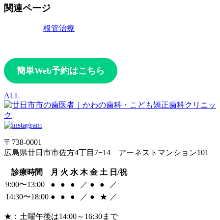
関連ページ
根管治療
簡単Web予約はこちら
ALL
〒738-0001
広島県廿日市市佐方4丁目7−14 アーネストマンション101
診療時間
月
火
水
木
金
土
日/祝
9:00〜13:00
●
●
●
／
●
●
／
14:30〜18:00
●
●
●
／
●
★
／
★：土曜午後は14:00～16:30まで